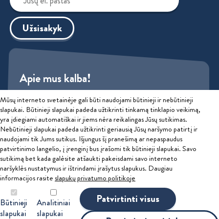
Užsisakyk
Apie mus kalba!
Mūsų interneto svetainėje gali būti naudojami būtinieji ir nebūtinieji
Sužinok
slapukai. Būtinieji slapukai padeda užtikrinti tinkamą tinklapio veikimą,
yra įdiegiami automatiškai ir jiems nėra reikalingas Jūsų sutikimas.
Privatumo politika
Nebūtinieji slapukai padeda užtikrinti geriausią Jūsų naršymo patirtį ir
naudojami tik Jums sutikus. Išjungus šį pranešimą ar nepaspaudus
patvirtinimo langelio, į įrenginį bus įrašomi tik būtinieji slapukai. Savo
2026 © Educatus, UAB
sutikimą bet kada galėsite atšaukti pakeisdami savo interneto
Ginčai dėl sutarties netinkamo vykdymo ar nevykdymo ne teisme
naršyklės nustatymus ir ištrindami įrašytus slapukus. Daugiau
informacijos rasite
slapukų privatumo politikoje
nagrinėjami Lietuvos Respublikos vartotojų teisių apsaugos įstatymo
nustatyta tvarka Valstybinėje vartotojų teisių apsaugos tarnyboje,
Patvirtinti visus
Būtinieji
Analitiniai
Leaflet
|
Map data ©
OpenStreetMap
contributors, Imagery ©
Mapbox
adresu A. Goštauto g. 12, 01108 Vilnius, el. p. tarnyba@vvtat.lt, tel.
slapukai
slapukai