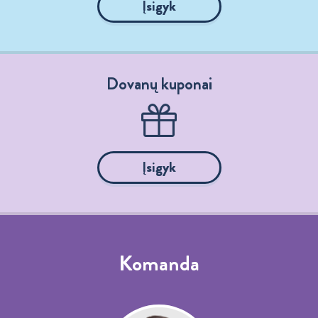
Įsigyk
Dovanų kuponai
Įsigyk
Komanda