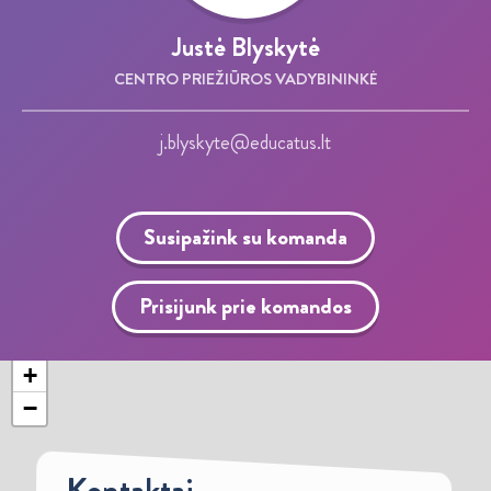
Justė Blyskytė
CENTRO PRIEŽIŪROS VADYBININKĖ
j.blyskyte@educatus.lt
Susipažink su komanda
Prisijunk prie komandos
+
−
Kontaktai