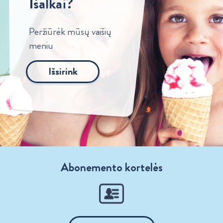
Išalkai?
Peržiūrėk mūsų vaišių
meniu
Išsirink
Abonemento kortelės