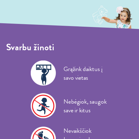
Svarbu žinoti
Grąžink daiktus į
savo vietas
Nebėgiok, saugok
save ir kitus
Nevaikščiok