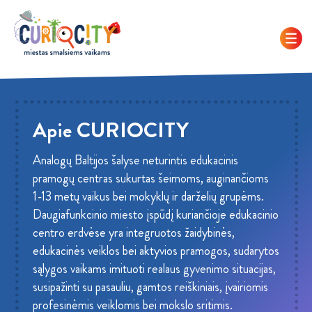
Apie CURIOCITY
Analogų Baltijos šalyse neturintis edukacinis
pramogų centras sukurtas šeimoms, auginančioms
1-13 metų vaikus bei mokyklų ir darželių grupėms.
Daugiafunkcinio miesto įspūdį kuriančioje edukacinio
centro erdvėse yra integruotos žaidybinės,
edukacinės veiklos bei aktyvios pramogos, sudarytos
sąlygos vaikams imituoti realaus gyvenimo situacijas,
susipažinti su pasauliu, gamtos reiškiniais, įvairiomis
profesinėmis veiklomis bei mokslo sritimis.