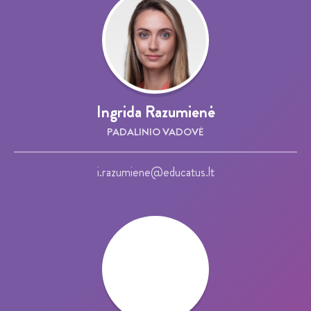
Ingrida Razumienė
PADALINIO VADOVĖ
i.razumiene@educatus.lt