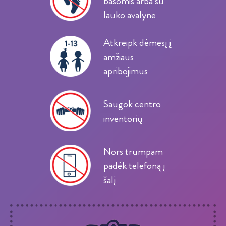
basomis arba su
lauko avalyne
Atkreipk dėmesį į
amžiaus
apribojimus
Saugok centro
inventorių
Nors trumpam
padėk telefoną į
šalį