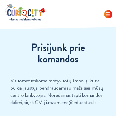
Prisijunk prie
komandos
Visuomet ieškome motyvuotų žmonių, kurie
puikiai jaustųsi bendraudami su mažaisiais mūsų
centro lankytojais. Norėdamas tapti komandos
dalimi, siųsk CV į
i.razumiene@educatus.lt