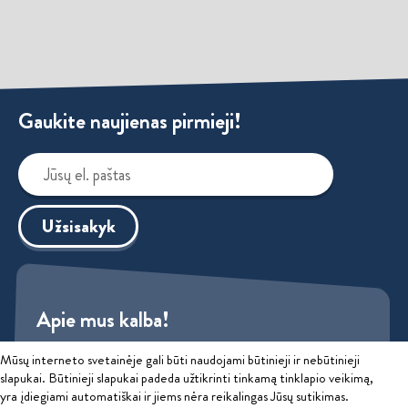
Gaukite naujienas pirmieji!
Užsisakyk
Apie mus kalba!
Mūsų interneto svetainėje gali būti naudojami būtinieji ir nebūtinieji
Sužinok
slapukai. Būtinieji slapukai padeda užtikrinti tinkamą tinklapio veikimą,
yra įdiegiami automatiškai ir jiems nėra reikalingas Jūsų sutikimas.