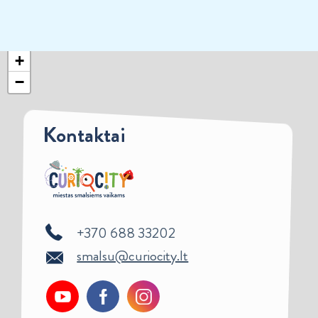
+
−
Kontaktai
+370 688 33202
smalsu@curiocity.lt