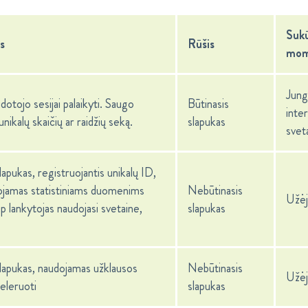
Suk
s
Rūšis
mom
Jungi
dotojo sesijai palaikyti. Saugo
Būtinasis
inte
 unikalų skaičių ar raidžių seką.
slapukas
svet
slapukas, registruojantis unikalų ID,
ojamas statistiniams duomenims
Nebūtinasis
Užėj
aip lankytojas naudojasi svetaine,
slapukas
 slapukas, naudojamas užklausos
Nebūtinasis
Užėj
seleruoti
slapukas