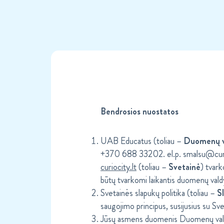
Bendrosios nuostatos
UAB Educatus (toliau –
Duomenų v
+370 688 33202. el.p. smalsu@curioc
curiocity.lt
(toliau –
Svetainė
) tvar
būtų tvarkomi laikantis duomenų va
Svetainės slapukų politika (toliau –
S
saugojimo principus, susijusius su Sve
Jūsų asmens duomenis Duomenų valdy