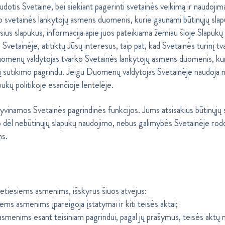
udotis Svetaine, bei siekiant pagerinti svetainės veikimą ir naudojim
 svetainės lankytojų asmens duomenis, kurie gaunami būtinųjų sl
ius slapukus, informacija apie juos pateikiama žemiau šioje Slapukų 
 Svetainėje, atitiktų Jūsų interesus, taip pat, kad Svetainės turinį 
 Duomenų valdytojas tvarko Svetainės lankytojų asmens duomenis, ku
 sutikimo pagrindu. Jeigu Duomenų valdytojas Svetainėje naudoja ne
ukų politikoje esančioje lentelėje.
tyvinamos Svetainės pagrindinės funkcijos. Jums atsisakius būtinųjų s
 dėl nebūtinųjų slapukų naudojimo, nebus galimybės Svetainėje rod
ms.
tiesiems asmenims, išskyrus šiuos atvejus:
ms asmenims įpareigoja įstatymai ir kiti teisės aktai;
asmenims esant teisiniam pagrindui, pagal jų prašymus, teisės aktų 