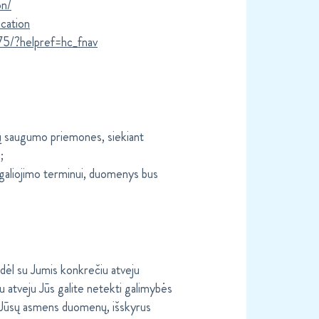
on/
ication
75/?helpref=hc_fnav
 saugumo priemones, siekiant
;
 galiojimo terminui, duomenys bus
 dėl su Jumis konkrečiu atveju
u atveju Jūs galite netekti galimybės
 Jūsų asmens duomenų, išskyrus