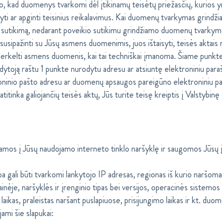
o, kad duomenys tvarkomi dėl įtikinamų teisėtų priežasčių, kurios yr
ykdyti ar apginti teisinius reikalavimus. Kai duomenų tvarkymas grind
i sutikimą, nedarant poveikio sutikimu grindžiamo duomenų tvarkym
i susipažinti su Jūsų asmens duomenimis, juos ištaisyti, teisės aktais n
erkelti asmens duomenis, kai tai techniškai įmanoma. Šiame punkte
ldytoją raštu 1 punkte nurodytu adresu ar atsiuntę elektroniniu par
inio pašto adresu ar duomenų apsaugos pareigūno elektroniniu pašt
tinka galiojančių teisės aktų, Jūs turite teisę kreiptis į Valstybin
amos į Jūsų naudojamo interneto tinklo naršyklę ir saugomos Jūsų įr
ba gali būti tvarkomi lankytojo IP adresas, regionas iš kurio naršom
nėje, naršyklės ir įrenginio tipas bei versijos, operacinės sistemos ti
 laikas, praleistas naršant puslapiuose, prisijungimo laikas ir kt. duo
ami šie slapukai: