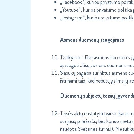
„Facebook“, kurios privatumo politik
„Youtube“, kurios privatumo politika
„Instagram“, kurios privatumo politi
Asmens duomenų saugojimas
Tvarkydami Jūsų asmens duomenis įg
apsaugoti Jūsų asmens duomenis nuo a
Slapukų pagalba surinktus asmens duo
ištrinami taip, kad nebūtų galima jų at
Duomenų subjektų teisių įgyvend
Teisės aktų nustatyta tvarka, kai as
susijusių priežasčių bet kuriuo metu
naudotis Svetainės turiniu). Nesut