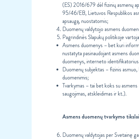
(ES) 2016/679 dėl fizinių asmenų ap
95/46/EB, Lietuvos Respublikos asm
apsaugą, nuostatomis;
Duomenų valdytojo asmens duomenų 
Pagrindinės Slapukų politikoje varto
Asmens duomenys – bet kuri informacija
nustatyta pasinaudojant asmens duome
duomenys, interneto identifikatorius i
Duomenų subjektas – fizinis asmuo, ku
duomenimis;
Tvarkymas – tai bet koks su asmens d
saugojimas, atskleidimas ir kt.).
Asmens duomenų tvarkymo tikslai
Duomenų valdytojas per Svetainę gautu