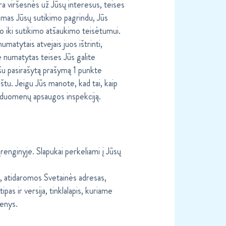
a viršesnės už Jūsų interesus, teises
žiamas Jūsų sutikimo pagrindu, Jūs
o iki sutikimo atšaukimo teisėtumui.
umatytais atvejais juos ištrinti,
 numatytas teises Jūs galite
ašu pasirašytą prašymą 1 punkte
u. Jeigu Jūs manote, kad tai, kaip
ę duomenų apsaugos inspekciją.
enginyje. Slapukai perkeliami į Jūsų
a, atidaromos Svetainės adresas,
pas ir versija, tinklalapis, kuriame
menys.