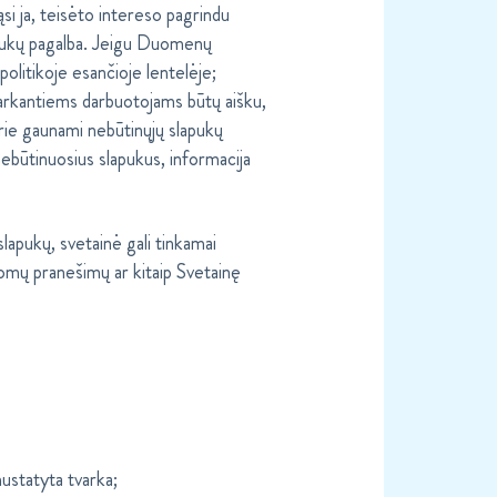
ąsi ja, teisėto intereso pagrindu
apukų pagalba. Jeigu Duomenų
politikoje esančioje lentelėje;
tvarkantiems darbuotojams būtų aišku,
rie gaunami nebūtinųjų slapukų
būtinuosius slapukus, informacija
lapukų, svetainė gali tinkamai
omų pranešimų ar kitaip Svetainę
nustatyta tvarka;