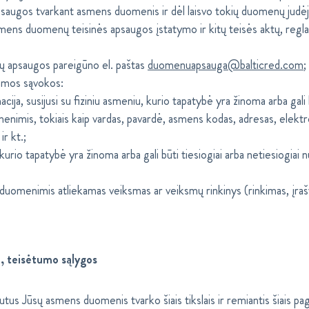
saugos tvarkant asmens duomenis ir dėl laisvo tokių duomenų judėj
ens duomenų teisinės apsaugos įstatymo ir kitų teisės aktų, re
apsaugos pareigūno el. paštas
duomenuapsauga@balticred.com
;
jamos sąvokos:
, susijusi su fiziniu asmeniu, kurio tapatybė yra žinoma arba gali bū
nimis, tokiais kaip vardas, pavardė, asmens kodas, adresas, elektr
r kt.;
rio tapatybė yra žinoma arba gali būti tiesiogiai arba netiesiogiai
uomenimis atliekamas veiksmas ar veiksmų rinkinys (rinkimas, įraš
, teisėtumo sąlygos
s Jūsų asmens duomenis tvarko šiais tikslais ir remiantis šiais pag