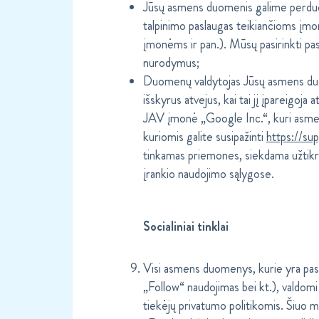
Jūsų asmens duomenis galime perduot
talpinimo paslaugas teikiančioms į
įmonėms ir pan.). Mūsų pasirinkti p
nurodymus;
Duomenų valdytojas Jūsų asmens duome
išskyrus atvejus, kai tai jį įpareigoja
JAV įmonė „Google Inc.“, kuri asmen
kuriomis galite susipažinti
https://s
tinkamas priemones, siekdama užtikr
įrankio naudojimo sąlygose.
Socialiniai tinklai
Visi asmens duomenys, kurie yra pasiek
„Follow“ naudojimas bei kt.), valdomi
tiekėjų privatumo politikomis. Šiuo 