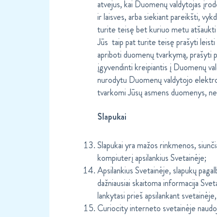
atvejus, kai Duomenų valdytojas įrod
ir laisves, arba siekiant pareikšti, v
turite teisę bet kuriuo metu atšaukt
Jūs taip pat turite teisę prašyti leist
apriboti duomenų tvarkymą, prašyti p
įgyvendinti kreipiantis į Duomenų va
nurodytu Duomenų valdytojo elektron
tvarkomi Jūsų asmens duomenys, neati
Slapukai
Slapukai yra mažos rinkmenos, siunči
kompiuterį apsilankius Svetainėje;
Apsilankius Svetainėje, slapukų pagal
dažniausiai skaitoma informacija Svetai
lankytasi prieš apsilankant svetainėje,
Curiocity interneto svetainėje naudoj