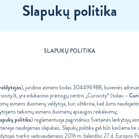
Slapukų politika
SLAPUKŲ POLITIKA
aldytojas
), juridinio asmens kodas 304496988, buveinės adresas Is
ity.lt, yra edukacinio pramogų centro „Curiocity“ (toliau –
Curi
komų asmens duomenų valdytoja, kuri užtikrina, kad Jums naudojan
ldytojams taikomų asmens duomenų apsaugos reikalavimų;
lapukų politika
) reglamentuoja pagrindinius Svetainės lankytojų 
tainėje naudojamais slapukais. Slapukų politika gali būti keičiama be
tojas tvarko vadovaudamasis 2016 m. balandžio 27 d. Europos Pa