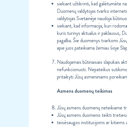
siekiant užtikrinti, kad galėtumėte na
Duomenų valdytojas tvarko interneto
valdytojas Svetainėje naudoja būtinuos
siekiant, kad informacija, kuri rodoma
kuris turinys aktualus ir paklausus,
pagalba. Šie duomenys tvarkomi Jūsų
apie juos pateikiama žemiau šioje Slap
Naudojamais būtinaisiais slapukais ak
nefunkcionuoti. Nepateikus sutikimo
pritaikyti Jūsų asmeniniams poreikia
Asmens duomenų teikimas
Jūsų asmens duomenų neteikiame tre
Jūsų asmens duomenis teikti tretiesie
teisėsaugos institucijoms ar kitiems 