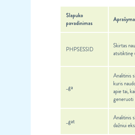
Slapuko
Aprašyma
pavadinimas
Skirtas nau
PHPSESSID
atsitiktinę
Analitinis 
kuris naud
_ga
apie tai, k
generuoti
Analitinis
_gat
dažniui ek