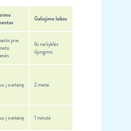
ūrimo
Galiojimo laikas
entas
antis prie
Iki naršyklės
rneto
išjungimo
ainės
us į svetainę
2 metai
us į svetainę
1 minutė