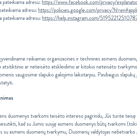
a pateikiama adresu:
https://www.facebook.com/privacy/explanati
 pateikiama adresu:
https://policies.google.com/privacy?hl=en#appl
ka pateikiama adresu:
https://help.instagram.com/5195221251078
yvendiname reikiamas organizacines ir technines asmens duomenų
tsitiktinio ar neteisėto atskleidimo ar kitokio neteisėto tvarkymo
menis saugosime slapuko galiojimo laikotarpiu. Pasibaigus slapukų
statyti.
inimas
mens duomenys tvarkomi teisėto intereso pagrindu, Jūs turite teisę
 nesutikti, kad su Jumis susiję asmens duomenys būtų tvarkomi (toki
ikus su asmens duomenų tvarkymu, Duomenų valdytojas nebetvarko