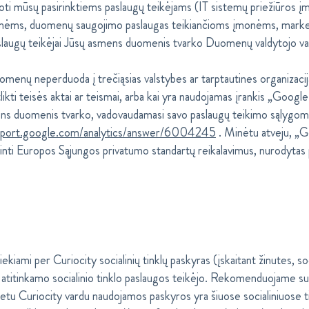
i mūsų pasirinktiems paslaugų teikėjams (IT sistemų priežiūros į
monėms, duomenų saugojimo paslaugas teikiančioms įmonėms, marke
aslaugų teikėjai Jūsų asmens duomenis tvarko Duomenų valdytojo v
nų neperduoda į trečiąsias valstybes ar tarptautines organizacijas
 atlikti teisės aktai ar teismai, arba kai yra naudojamas įrankis „Googl
s duomenis tvarko, vadovaudamasi savo paslaugų teikimo sąlygomis
upport.google.com/analytics/answer/6004245
. Minėtu atveju, „Go
inti Europos Sąjungos privatumo standartų reikalavimus, nurodyta
iami per Curiocity socialinių tinklų paskyras (įskaitant žinutes, soc
 atitinkamo socialinio tinklo paslaugos teikėjo. Rekomenduojame susip
metu Curiocity vardu naudojamos paskyros yra šiuose socialiniuose t