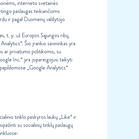
monėms, interneto svetainės
tingo paslaugas teikiančioms
ardu ir pagal Duomenų valdytojo
, t. y. už Europos Sąjungos ribų,
e Analytics“. Šio įrankio savininkas yra
 ar privatumo politikomis, su
ogle Inc.“ yra įsipareigojusi taikyti
s papildomose „Google Analytics“
ialinio tinklo paskyros laukų „Like“ ir
ažinti su socialinių tinklų paslaugų
inkluose: