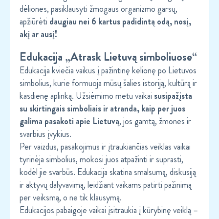
dėliones, pasiklausyti žmogaus organizmo garsų,
apžiūrėti
daugiau nei 6 kartus padidintą odą, nosį,
akį ar ausį!
Edukacija „Atrask Lietuvą simboliuose“
Edukacija kviečia vaikus į pažintinę kelionę po Lietuvos
simbolius, kurie formuoja mūsų šalies istoriją, kultūrą ir
kasdienę aplinką. Užsiėmimo metu vaikai
susipažįsta
su skirtingais simboliais ir atranda, kaip per juos
galima pasakoti apie Lietuvą
, jos gamtą, žmones ir
svarbius įvykius.
Per vaizdus, pasakojimus ir įtraukiančias veiklas vaikai
tyrinėja simbolius, mokosi juos atpažinti ir suprasti,
kodėl jie svarbūs. Edukacija skatina smalsumą, diskusiją
ir aktyvų dalyvavimą, leidžiant vaikams patirti pažinimą
per veiksmą, o ne tik klausymą.
Edukacijos pabaigoje vaikai įsitraukia į kūrybinę veiklą –