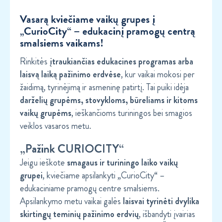
Vasarą kviečiame vaikų grupes į
„CurioCity“
– edukacinį pramogų centrą
smalsiems vaikams!
Rinkitės
įtraukiančias edukacines programas arba
laisvą laiką pažinimo erdvėse
, kur vaikai mokosi per
žaidimą, tyrinėjimą ir asmeninę patirtį. Tai puiki idėja
darželių grupėms, stovykloms, būreliams ir kitoms
vaikų grupėms
, ieškančioms turiningos bei smagios
veiklos vasaros metu.
„Pažink CURIOCITY“
Jeigu ieškote
smagaus ir turiningo laiko vaikų
grupei
, kviečiame apsilankyti „CurioCity“ –
edukaciniame pramogų centre smalsiems.
Apsilankymo metu vaikai galės
laisvai tyrinėti dvylika
skirtingų teminių pažinimo erdvių
, išbandyti įvairias