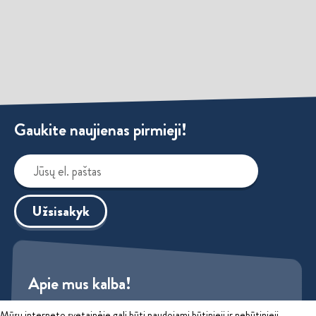
Gaukite naujienas pirmieji!
Užsisakyk
Apie mus kalba!
Mūsų interneto svetainėje gali būti naudojami būtinieji ir nebūtinieji