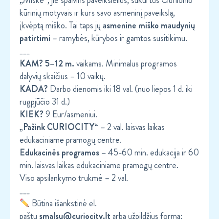
„Miške“, jie spalvins paveikslėlius, sukurtus Čiurlionio
kūrinių motyvais ir kurs savo asmeninį paveikslą,
įkvėptą miško. Tai taps jų
asmenine miško maudynių
patirtimi
– ramybės, kūrybos ir gamtos susitikimu.
___
KAM? 5–12 m.
vaikams. Minimalus programos
dalyvių skaičius – 10 vaikų.
KADA?
Darbo dienomis iki 18 val. (nuo liepos 1 d. iki
rugpjūčio 31 d.)
KIEK?
9 Eur/asmeniui.
„Pažink CURIOCITY“
– 2 val. laisvas laikas
edukaciniame pramogų centre.
Edukacinės programos
– 45-60 min. edukacija ir 60
min. laisvas laikas edukaciniame pramogų centre.
Viso apsilankymo trukmė – 2 val.
___
Būtina išankstinė el.
paštu
smalsu@curiocity.lt
arba užpildžius formą: