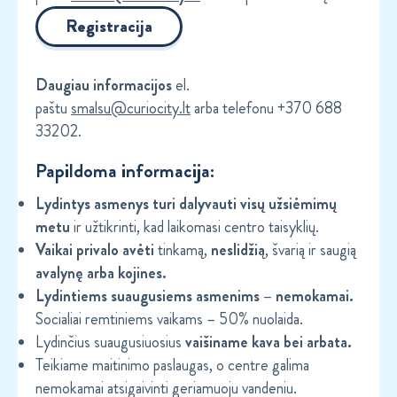
Registracija
Daugiau informacijos
el.
paštu
smalsu@curiocity.lt
arba telefonu +370 688
33202.
Papildoma informacija:
Lydintys asmenys turi dalyvauti visų užsiėmimų
metu
ir užtikrinti, kad laikomasi centro taisyklių.
Vaikai privalo avėti
tinkamą,
neslidžią
, švarią ir saugią
avalynę arba kojines.
Lydintiems suaugusiems asmenims – nemokamai.
Socialiai remtiniems vaikams – 50% nuolaida.
Lydinčius suaugusiuosius
vaišiname kava bei arbata.
Teikiame maitinimo paslaugas, o centre galima
nemokamai atsigaivinti geriamuoju vandeniu.