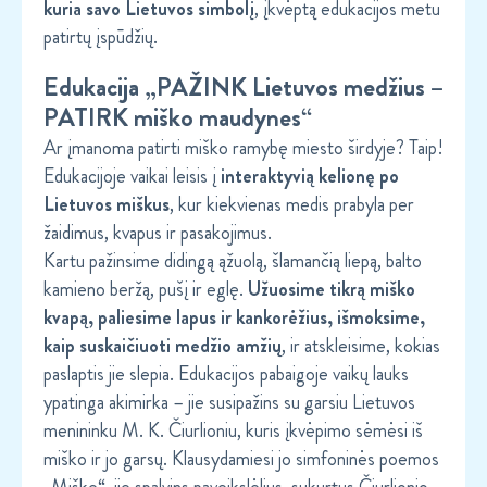
kuria savo Lietuvos simbolį
, įkvėptą edukacijos metu
patirtų įspūdžių.
Edukacija „PAŽINK Lietuvos medžius –
PATIRK miško maudynes“
Ar įmanoma patirti miško ramybę miesto širdyje? Taip!
Edukacijoje vaikai leisis į
interaktyvią kelionę po
Lietuvos miškus
, kur kiekvienas medis prabyla per
žaidimus, kvapus ir pasakojimus.
Kartu pažinsime didingą ąžuolą, šlamančią liepą, balto
kamieno beržą, pušį ir eglę.
Užuosime tikrą miško
kvapą, paliesime lapus ir kankorėžius, išmoksime,
kaip suskaičiuoti medžio amžių
, ir atskleisime, kokias
paslaptis jie slepia. Edukacijos pabaigoje vaikų lauks
ypatinga akimirka – jie susipažins su garsiu Lietuvos
menininku M. K. Čiurlioniu, kuris įkvėpimo sėmėsi iš
miško ir jo garsų. Klausydamiesi jo simfoninės poemos