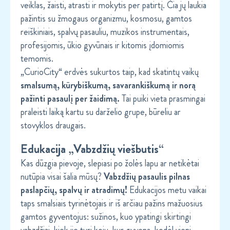
veiklas, žaisti, atrasti ir mokytis per patirtį. Čia jų laukia
pažintis su žmogaus organizmu, kosmosu, gamtos
reiškiniais, spalvų pasauliu, muzikos instrumentais,
profesijomis, ūkio gyvūnais ir kitomis įdomiomis
temomis.
„CurioCity“ erdvės sukurtos taip, kad skatintų vaikų
smalsumą, kūrybiškumą, savarankiškumą ir norą
pažinti pasaulį per žaidimą.
Tai puiki vieta prasmingai
praleisti laiką kartu su darželio grupe, būreliu ar
stovyklos draugais.
Edukacija „Vabzdžių viešbutis“
Kas dūzgia pievoje, slepiasi po žolės lapu ar netikėtai
nutūpia visai šalia mūsų?
Vabzdžių pasaulis pilnas
paslapčių, spalvų ir atradimų!
Edukacijos metu vaikai
taps smalsiais tyrinėtojais ir iš arčiau pažins mažuosius
gamtos gyventojus: sužinos, kuo ypatingi skirtingi