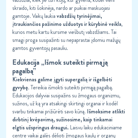
vabzdžiai, kiek jie turi kojų, kur gyvena, kodėl vieni
skraido, kiti šokinėja, nardo ar puikiai maskuojasi
gamtoje. Vaikų laukia
vabzdžių tyrinėjimai,
įtraukiančios pažinimo užduotys ir kūrybinė veikla
,
kurios metu kartu kursime viešbutį vabzdžiams. Tai
smagi proga susipažinti su nepaprastai įdomiu mažųjų
gamtos gyventojų pasauliu.
Edukacija „Išmok suteikti pirmąją
pagalbą”
Kiekvienas galime įgyti supergalią ir išgelbėti
gyvybę
. Tereikia išmokti suteikti pirmąją pagalbą.
Edukacijos dalyviai susipažins su žmogaus organizmu,
sužinos, už ką yra atsakingi skirtingi organai ir kodėl
svarbu tinkamai prižiūrėti savo kūną.
Išmoksime atlikti
dirbtinį kvėpavimą, sužinosime, kaip tinkamai
elgtis užspringus draugui.
Laisvu laiku edukaciniame
centre vaikai galės dėlioti žmogaus kaulų ir organų