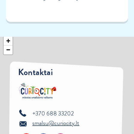
+
−
Kontaktai
+370 688 33202
smalsu@curiocity.lt