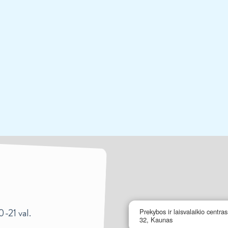
0-21 val.
Prekybos ir laisvalaikio centra
32, Kaunas