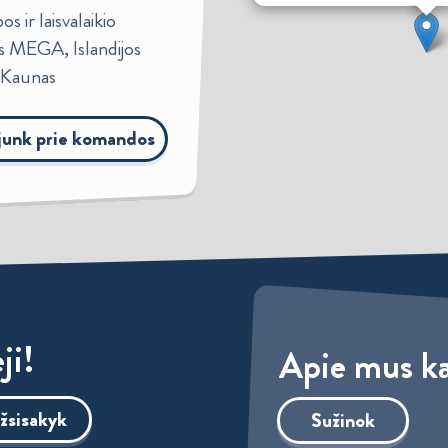
s ir laisvalaikio
s MEGA, Islandijos
, Kaunas
ijunk prie komandos
ji!
Apie mus ka
žsisakyk
Sužinok