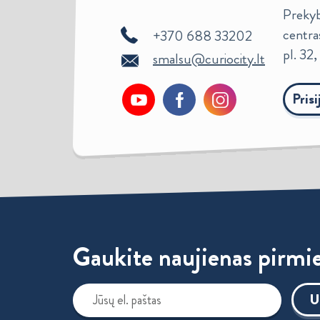
Prekybo
centra
+370 688 33202
pl. 32
smalsu@curiocity.lt
Pris
Gaukite naujienas pirmie
U