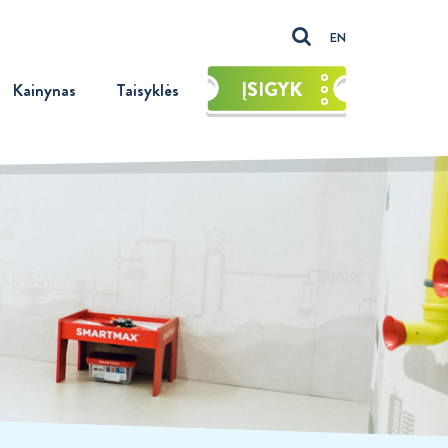
EN
ĮSIGYK
Kainynas
Taisyklės