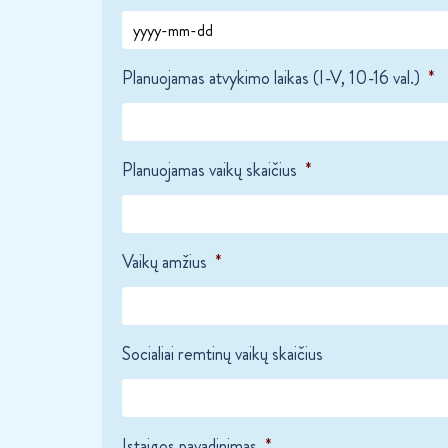
YYYY
Planuojamas atvykimo laikas (I-V, 10-16 val.)
*
dash
MM
dash
DD
Planuojamas vaikų skaičius
*
Vaikų amžius
*
Socialiai remtinų vaikų skaičius
Įstaigos pavadinimas
*