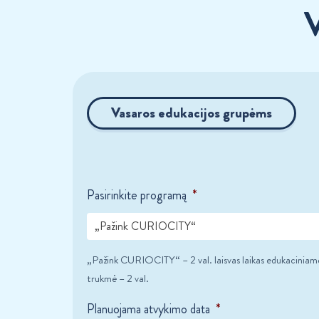
V
Vasaros edukacijos grupėms
Pasirinkite programą
*
„Pažink CURIOCITY“
„Pažink CURIOCITY“ – 2 val. laisvas laikas edukaciniam
trukmė – 2 val.
Planuojama atvykimo data
*