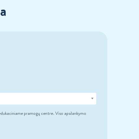
ja
s edukaciniame pramogų centre. Viso apsilankymo