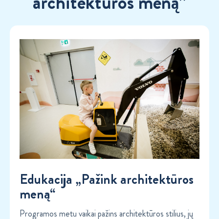
architektūros meną”
Edukacija „Pažink architektūros
meną“
Programos metu vaikai pažins architektūros stilius, jų