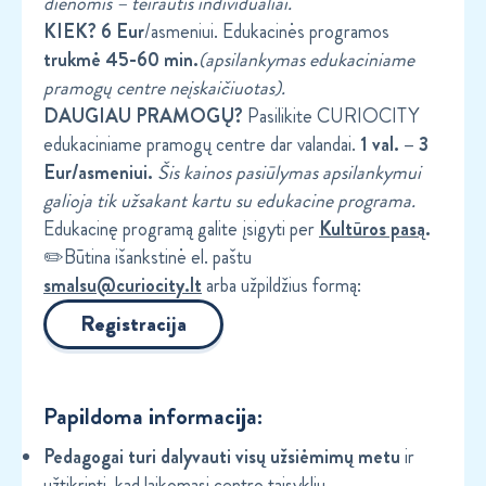
dienomis – teirautis individualiai.
KIEK? 6 Eur
/asmeniui. Edukacinės programos
trukmė 45-60 min.
(apsilankymas edukaciniame
pramogų centre neįskaičiuotas).
DAUGIAU PRAMOGŲ?
Pasilikite CURIOCITY
edukaciniame pramogų centre dar valandai.
1 val. – 3
Eur/asmeniui.
Šis kainos pasiūlymas apsilankymui
galioja tik užsakant kartu su edukacine programa.
Edukacinę programą galite įsigyti per
Kultūros pasą
.
✏️Būtina išankstinė el. paštu
smalsu@curiocity.lt
arba užpildžius formą:
Registracija
Papildoma informacija:
Pedagogai turi dalyvauti visų užsiėmimų metu
ir
užtikrinti, kad laikomasi centro taisyklių.