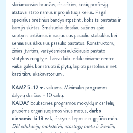
skiriamuosius bruožus, išsiaiškins, kokių profesijų
atstovai stato namus ir projektuoja kelius. Pagal
specialius brėžinius bandys atpažinti, koks tai pastatas ir
kam jis skirtas. Smalsuoliai detaliau sužinos apie
septynis antikinius ir naujuosius pasaulio stebuklus bei
seniausius išlikusius pasaulio pastatus. Konstruktorių
žinias įtvirtins, varžydamiesi aukščiausio pastato
statybos rungtyje. Laisvu laiku edukaciniame centre
vaikai galės konstruoti iš plytų, laipioti pastoliais ir net
kasti tikru ekskavatoriumi.
KAM? 5–12 m.
vaikams. Minimalus programos
dalyvių skaičius – 10 vaikų.
KADA?
Edukacinės programos mokyklų ir darželių
grupėms organizuojamos visus metus,
darbo
dienomis iki 18 val.
, išskyrus liepos ir rugpjūčio mėn.
Dėl edukacijų moksleivių atostogų metu ir švenčių