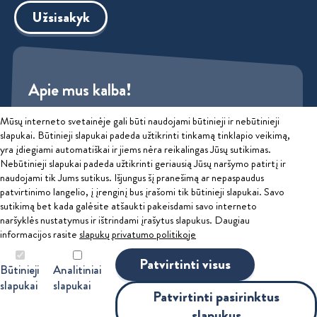
Užsisakyk
Apie mus kalba!
Mūsų interneto svetainėje gali būti naudojami būtinieji ir nebūtinieji
Sužinok
slapukai. Būtinieji slapukai padeda užtikrinti tinkamą tinklapio veikimą,
yra įdiegiami automatiškai ir jiems nėra reikalingas Jūsų sutikimas.
Privatumo politika
Nebūtinieji slapukai padeda užtikrinti geriausią Jūsų naršymo patirtį ir
naudojami tik Jums sutikus. Išjungus šį pranešimą ar nepaspaudus
patvirtinimo langelio, į įrenginį bus įrašomi tik būtinieji slapukai. Savo
2026 © Educatus, UAB
sutikimą bet kada galėsite atšaukti pakeisdami savo interneto
Ginčai dėl sutarties netinkamo vykdymo ar nevykdymo ne teisme
naršyklės nustatymus ir ištrindami įrašytus slapukus. Daugiau
informacijos rasite
slapukų privatumo politikoje
nagrinėjami Lietuvos Respublikos vartotojų teisių apsaugos įstatymo
nustatyta tvarka Valstybinėje vartotojų teisių apsaugos tarnyboje,
Patvirtinti visus
Būtinieji
Analitiniai
Leaflet
|
Map data ©
OpenStreetMap
contributors, Imagery ©
Mapbox
adresu A. Goštauto g. 12, 01108 Vilnius, el. p. tarnyba@vvtat.lt, tel.
slapukai
slapukai
Patvirtinti pasirinktus
(8 5) 262 67 51, interneto svetainė www.vvtat.lt. Elektroniniu būdu
slapukus