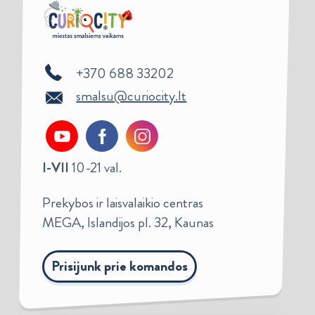
+370 688 33202
smalsu@curiocity.lt
I-VII
10-21 val.
Prekybos ir laisvalaikio centras
MEGA, Islandijos pl. 32, Kaunas
Prisijunk prie komandos