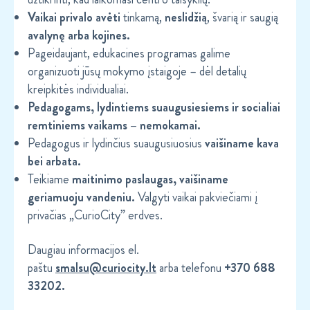
Vaikai privalo avėti
tinkamą,
neslidžią
, švarią ir saugią
avalynę arba kojines.
Pageidaujant, edukacines programas galime
organizuoti jūsų mokymo įstaigoje – dėl detalių
kreipkitės individualiai.
Pedagogams, lydintiems suaugusiesiems ir socialiai
remtiniems vaikams – nemokamai.
Pedagogus ir lydinčius suaugusiuosius
vaišiname kava
bei arbata.
Teikiame
maitinimo paslaugas, vaišiname
geriamuoju vandeniu.
Valgyti vaikai pakviečiami į
privačias „CurioCity” erdves.
Daugiau informacijos el.
paštu
smalsu@curiocity.lt
arba telefonu
+370 688
33202.