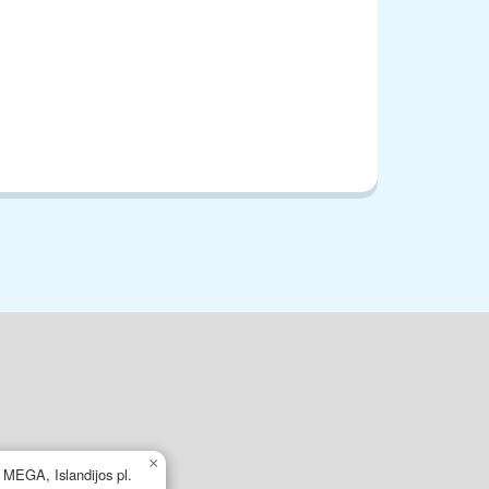
×
s MEGA, Islandijos pl.