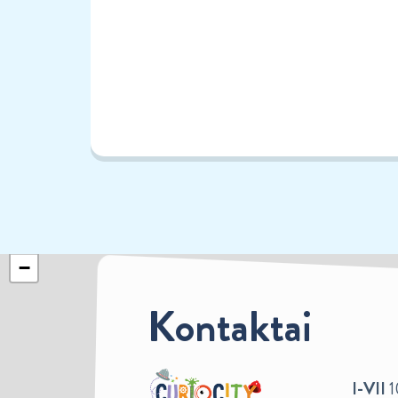
+
−
Kontaktai
I-VII
1