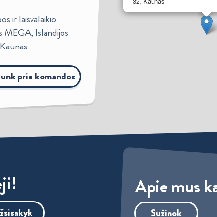
32, Kaunas
s ir laisvalaikio
s MEGA, Islandijos
, Kaunas
ijunk prie komandos
ji!
Apie mus ka
žsisakyk
Sužinok