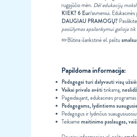
rugpjūčio mėn.
Dėl edukacijų moksle
KIEK? 6 Eur
/asmeniui. Edukacinės
DAUGIAU PRAMOGŲ?
Pasiliki
pasiūlymas apsilankymui galioja ti
✏️Būtina išankstinė el. paštu
smalsu
Papildoma informacija:
Pedagogai turi dalyvauti visų užs
Vaikai privalo avėti
tinkamą,
neslidž
Pageidaujant, edukacines programas ga
Pedagogams, lydintiems suaugusie
Pedagogus ir lydinčius suaugusiuosi
Teikiame
maitinimo paslaugas, vai
Daugiau informacijos el. paštu
smals