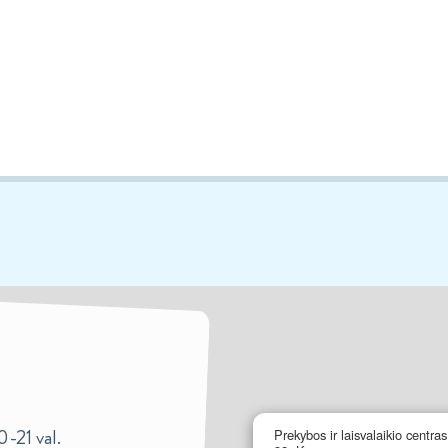
0-21 val.
Prekybos ir laisvalaikio centra