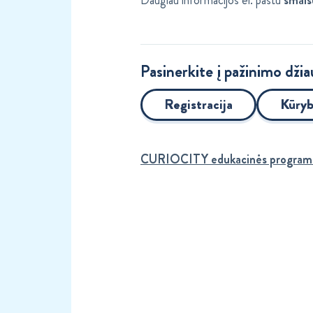
Pasinerkite į pažinimo dži
Registracija
Kūryb
CURIOCITY edukacinės program