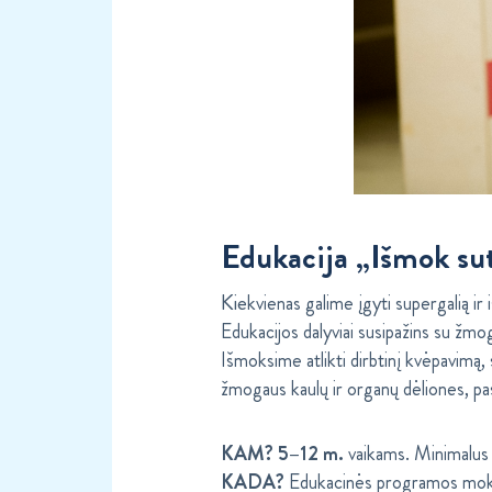
Edukacija „Išmok sut
Kie
kvienas galime įgyti supergalią ir 
Edukacijos dalyviai susipažins su žmog
Išmoksime atlikti dirbtinį kvėpavimą, 
žmogaus kaulų ir organų dėliones, pas
KAM? 5–12 m.
vaikams. Minimalus 
KADA?
Edukacinės programos mokyk