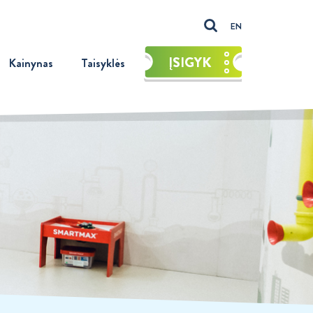
EN
ĮSIGYK
Kainynas
Taisyklės