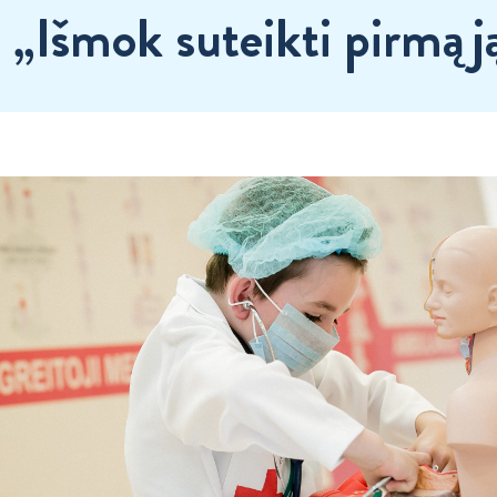
 „Išmok suteikti pirmąj