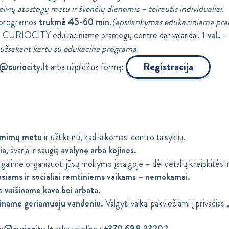
ivių atostogų metu ir švenčių dienomis – teirautis individualiai.
 programos
trukmė 45-60 min.
(apsilankymas edukaciniame pram
te CURIOCITY edukaciniame pramogų centre dar valandai.
1 val. 
k užsakant kartu su edukacine programa.
Registracija
@curiocity.lt
arba užpildžius formą:
iėmimų metu
ir užtikrinti, kad laikomasi centro taisyklių.
ią
, švarią ir saugią
avalynę arba kojines.
lime organizuoti jūsų mokymo įstaigoje – dėl detalių kreipkitės ind
siems ir socialiai remtiniems vaikams – nemokamai.
us
vaišiname kava bei arbata.
šiname geriamuoju vandeniu.
Valgyti vaikai pakviečiami į privačia
u@curiocity.lt
arba telefonu
+370 688 33202.