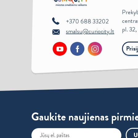
Prekybo
centra
+370 688 33202
pl. 32
smalsu@curiocity.lt
Pris
Gaukite naujienas pirmie
U