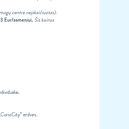
ogų centre neįskaičiuotas).
– 3 Eur/asmeniui.
Šis kainos
ividualiai.
s „CurioCity” erdves.