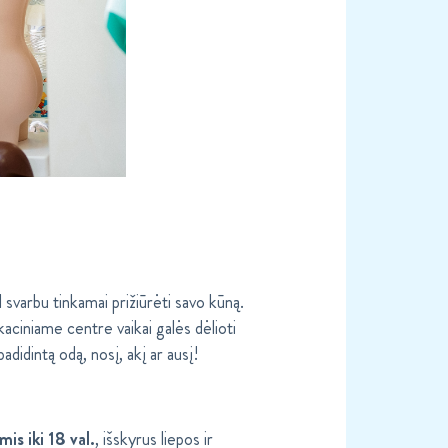
 svarbu tinkamai prižiūrėti savo kūną.
kaciniame centre vaikai galės dėlioti
didintą odą, nosį, akį ar ausį!
is iki 18 val.
, išskyrus liepos ir