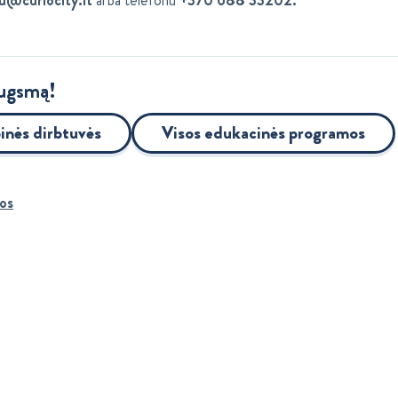
augsmą!
inės dirbtuvės
Visos edukacinės programos
os