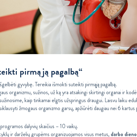
eikti pirmąją pagalbą“
išgelbėti gyvybę. Tereikia išmokti suteikti pirmąją pagalbą.
aus organizmu, sužinos, už ką yra atsakingi skirtingi organai ir kodėl
sužinosime, kaip tinkamai elgtis užspringus draugui. Laisvu laiku edu
iklausyti žmogaus organizmo garsų, apžiūrėti daugiau nei 6 kartus pa
programos dalyvių skaičius – 10 vaikų.
lų ir darželių grupėms organizuojamos visus metus,
darbo dienom