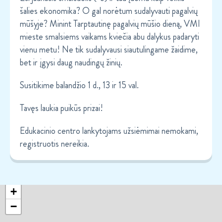
šalies ekonomika? O gal norėtum sudalyvauti pagalvių
mūšyje? Minint Tarptautinę pagalvių mūšio dieną, VMI
mieste smalsiems vaikams kviečia abu dalykus padaryti
vienu metu! Ne tik sudalyvausi siautulingame žaidime,
bet ir įgysi daug naudingų žinių.
Susitikime balandžio 1 d., 13 ir 15 val.
Tavęs laukia puikūs prizai!
Edukacinio centro lankytojams užsiėmimai nemokami,
registruotis nereikia.
+
−