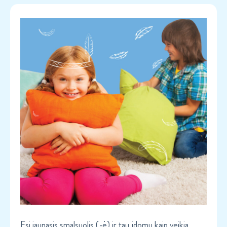
Esi jaunasis smalsuolis (-ė) ir tau įdomu kaip veikia