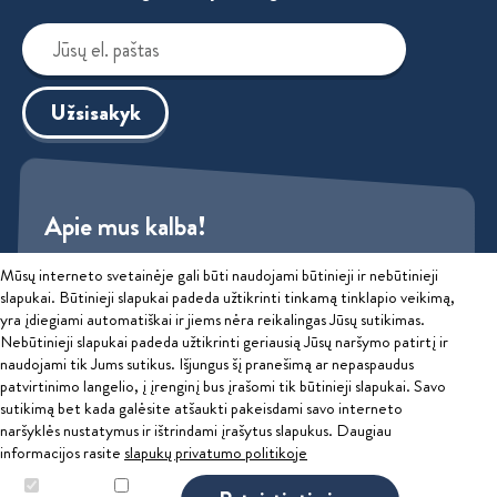
Užsisakyk
Apie mus kalba!
Mūsų interneto svetainėje gali būti naudojami būtinieji ir nebūtinieji
Sužinok
slapukai. Būtinieji slapukai padeda užtikrinti tinkamą tinklapio veikimą,
yra įdiegiami automatiškai ir jiems nėra reikalingas Jūsų sutikimas.
Privatumo politika
Nebūtinieji slapukai padeda užtikrinti geriausią Jūsų naršymo patirtį ir
naudojami tik Jums sutikus. Išjungus šį pranešimą ar nepaspaudus
patvirtinimo langelio, į įrenginį bus įrašomi tik būtinieji slapukai. Savo
2026 © Educatus, UAB
sutikimą bet kada galėsite atšaukti pakeisdami savo interneto
Ginčai dėl sutarties netinkamo vykdymo ar nevykdymo ne teisme
naršyklės nustatymus ir ištrindami įrašytus slapukus. Daugiau
informacijos rasite
slapukų privatumo politikoje
nagrinėjami Lietuvos Respublikos vartotojų teisių apsaugos įstatymo
nustatyta tvarka Valstybinėje vartotojų teisių apsaugos tarnyboje,