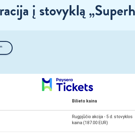
racija į stovyklą „Superh
“