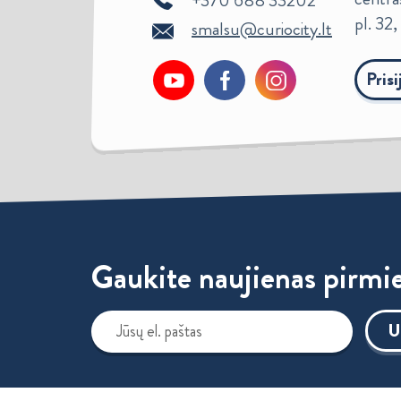
+370 688 33202
pl. 32
smalsu@curiocity.lt
Pris
Gaukite naujienas pirmie
U