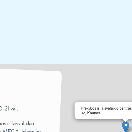
0-21 val.
Prekybos ir laisvalaikio centra
32, Kaunas
s ir laisvalaikio
s MEGA, Islandijos