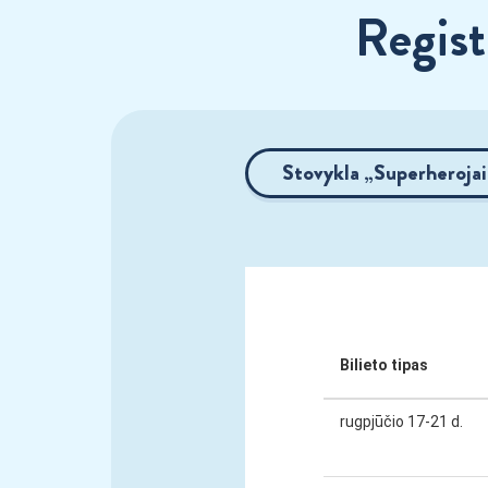
Regist
Stovykla „Superherojai