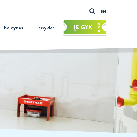
EN
ĮSIGYK
Kainynas
Taisyklės