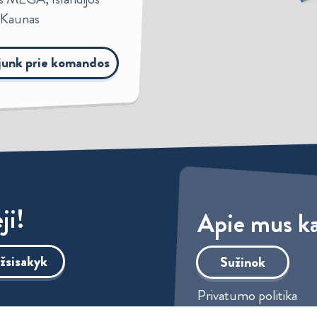
, Kaunas
ijunk prie komandos
ji!
Apie mus ka
žsisakyk
Sužinok
Privatumo politika