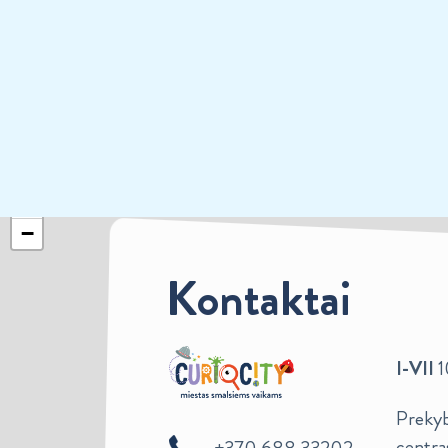
+
−
Kontaktai
I-VII
1
Prekybo
centra