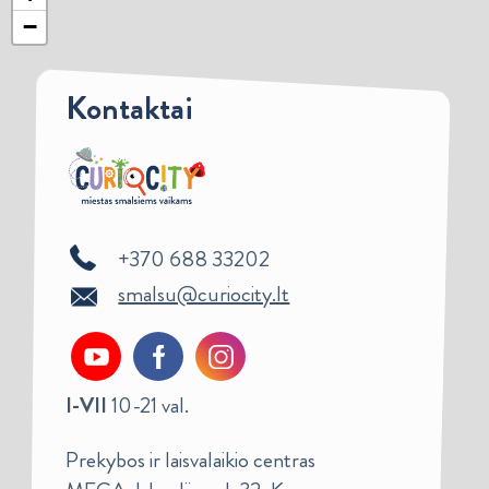
−
Kontaktai
+370 688 33202
smalsu@curiocity.lt
I-VII
10-21 val.
Prekybos ir laisvalaikio centras