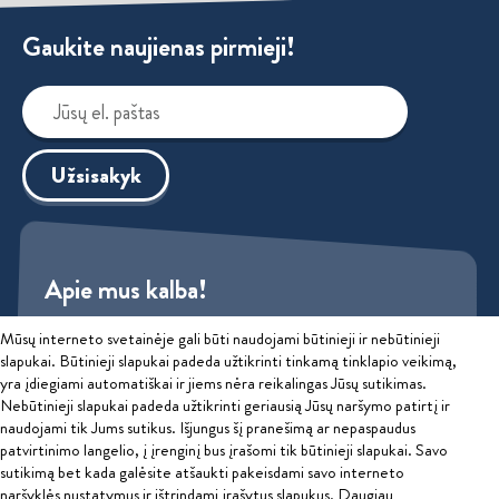
Gaukite naujienas pirmieji!
Užsisakyk
Apie mus kalba!
Mūsų interneto svetainėje gali būti naudojami būtinieji ir nebūtinieji
Sužinok
slapukai. Būtinieji slapukai padeda užtikrinti tinkamą tinklapio veikimą,
yra įdiegiami automatiškai ir jiems nėra reikalingas Jūsų sutikimas.
Privatumo politika
Nebūtinieji slapukai padeda užtikrinti geriausią Jūsų naršymo patirtį ir
naudojami tik Jums sutikus. Išjungus šį pranešimą ar nepaspaudus
patvirtinimo langelio, į įrenginį bus įrašomi tik būtinieji slapukai. Savo
2026 © Educatus, UAB
sutikimą bet kada galėsite atšaukti pakeisdami savo interneto
Ginčai dėl sutarties netinkamo vykdymo ar nevykdymo ne teisme
naršyklės nustatymus ir ištrindami įrašytus slapukus. Daugiau