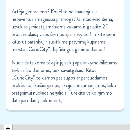
Artėja gimtadienis? Kodėl to neišnaudojus ir
nepavertus smagiausia pramoga? Gimtadienio dieną,
užsukite į miestą smalsiems vaikams ir gaukite 20
proc. nuolaidą visos šeimos apsilankymui! Imkite vieni
kitus už parankių ir susitikime patyrimų kupiname
mieste „CurioCity”! Įspūdingos gimimo dienos!
Nuolaida taikoma tėvų ir jų vaikų apsilankymo bilietams
tiek darbo dienomis, tiek savaitgaliais! Kitos
„CurioCity” teikiamos paslaugos ar parduodamos
prekės neįskaičiuojamos, akcijos nesumuojamos, laiko
pratęsimui nuolaida negalioja. Turėkite vaiko gimimo
datą parodantį dokumentą.
+