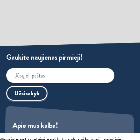
Gaukite naujienas pirmieji!
Užsisakyk
Apie mus kalba!
Mūsų interneto svetainėje gali būti naudojami būtinieji ir nebūtinieji