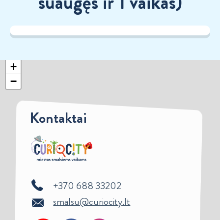
suaugęs ir 1 vaikas)
+
−
Kontaktai
+370 688 33202
smalsu@curiocity.lt