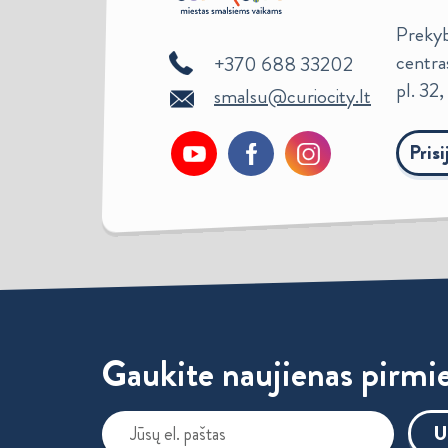
Prekybo
centra
+370 688 33202
pl. 32
smalsu@curiocity.lt
Pris
Gaukite naujienas pirmie
U