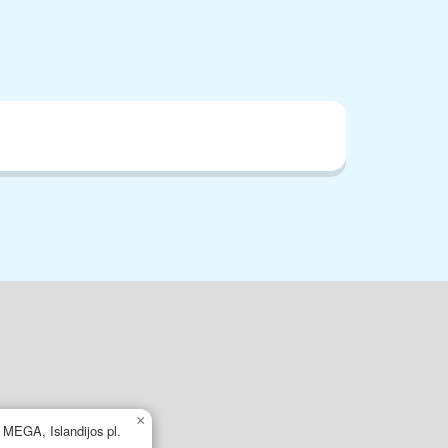
×
s MEGA, Islandijos pl.