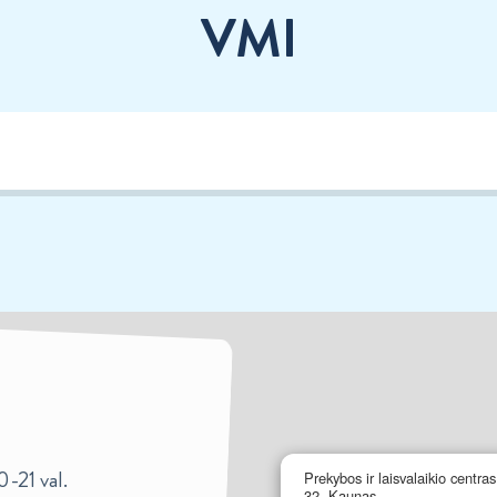
VMI
0-21 val.
Prekybos ir laisvalaikio centra
32, Kaunas