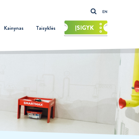
EN
ĮSIGYK
Kainynas
Taisyklės