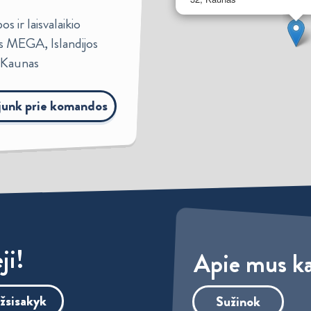
s ir laisvalaikio
s MEGA, Islandijos
, Kaunas
ijunk prie komandos
ji!
Apie mus ka
žsisakyk
Sužinok