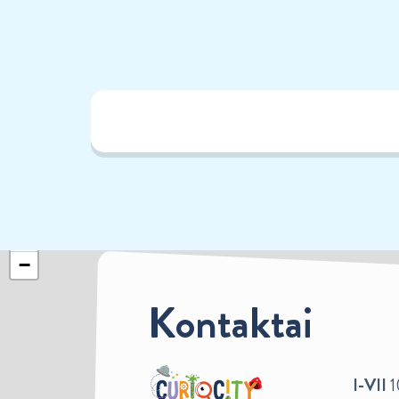
+
−
Kontaktai
I-VII
1