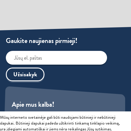
Gaukite naujienas pirmieji!
Užsisakyk
Apie mus kalba!
Mūsų interneto svetainėje gali būti naudojami būtinieji ir nebūtinieji
Sužinok
slapukai. Būtinieji slapukai padeda užtikrinti tinkamą tinklapio veikimą,
yra įdiegiami automatiškai ir jiems nėra reikalingas Jūsų sutikimas.