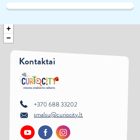
+
−
Kontaktai
+370 688 33202
smalsu@curiocity.lt