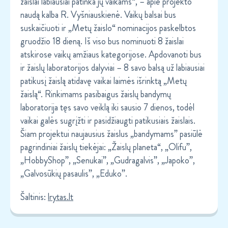
žaislai labiausiai patinka jų vaikams“, – apie projekto
naudą kalba R. Vyšniauskienė. Vaikų balsai bus
suskaičiuoti ir „Metų žaislo“ nominacijos paskelbtos
gruodžio 18 dieną. Iš viso bus nominuoti 8 žaislai
atskirose vaikų amžiaus kategorijose. Apdovanoti bus
ir žaislų laboratorijos dalyviai – 8 savo balsą už labiausiai
patikusį žaislą atidavę vaikai laimės išrinktą „Metų
žaislą“. Rinkimams pasibaigus žaislų bandymų
laboratorija tęs savo veiklą iki sausio 7 dienos, todėl
vaikai galės sugrįžti ir pasidžiaugti patikusiais žaislais.
Šiam projektui naujausius žaislus „bandymams” pasiūlė
pagrindiniai žaislų tiekėjai: „Žaislų planeta“, „Olifu”,
„HobbyShop”, „Senukai”, „Gudragalvis”, „Japoko”,
„Galvosūkių pasaulis”, „Eduko”.
Šaltinis:
lrytas.lt