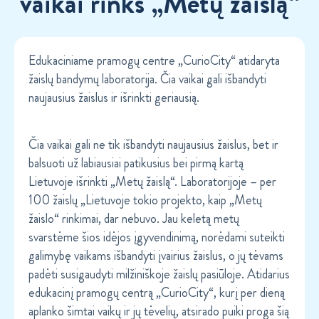
vaikai rinks „Metų žaislą“
Edukaciniame pramogų centre „CurioCity“ atidaryta
žaislų bandymų laboratorija. Čia vaikai gali išbandyti
naujausius žaislus ir išrinkti geriausią.
Čia vaikai gali ne tik išbandyti naujausius žaislus, bet ir
balsuoti už labiausiai patikusius bei pirmą kartą
Lietuvoje išrinkti „Metų žaislą“. Laboratorijoje – per
100 žaislų „Lietuvoje tokio projekto, kaip „Metų
žaislo“ rinkimai, dar nebuvo. Jau keletą metų
svarstėme šios idėjos įgyvendinimą, norėdami suteikti
galimybę vaikams išbandyti įvairius žaislus, o jų tėvams
padėti susigaudyti milžiniškoje žaislų pasiūloje. Atidarius
edukacinį pramogų centrą „CurioCity“, kurį per dieną
aplanko šimtai vaikų ir jų tėvelių, atsirado puiki proga šią