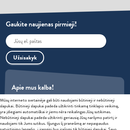
Gaukite naujienas pirmieji!
Užsisakyk
Apie mus kalba!
Mūsų interneto svetainėje gali būti naudojami būtinieji ir nebūtinieji
Sužinok
slapukai. Būtinieji slapukai padeda užtikrinti tinkamą tinklapio veikimą,
yra įdiegiami automatiškai ir jiems nėra reikalingas Jūsų sutikimas.
Privatumo politika
Nebūtinieji slapukai padeda užtikrinti geriausią Jūsų naršymo patirtį ir
naudojami tik Jums sutikus. Išjungus šį pranešimą ar nepaspaudus
patvirtinimo langelio, į įrenginį bus įrašomi tik būtinieji slapukai. Savo