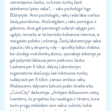
stereotipinius žaislus, su kuriais turėtų žaisti
atitinkamos lyties vaikai“, – sako psichologė Inga
Būdvytytė. Anot psichologės, vaikų raidai labai svarbus
žaislų pasirinkimas. Atsižvelgdami į vaiko pomėgius ir
gabumus, tėvai gali pasistengti sudaryti sąlygas juos
ugdyti, nesvarbu ar tai berniuko kulinariniai interesai, ar
mergaitės polinkis į inžineriją. Žaislų laboratorijoje vaikai
įsijaučia į tikrų ekspertų rolę – apsivilkę baltus chalatus
bei užsidėję mokslininkų akinius, specialioje anketoje jie
gali pažymėti labiausiai jiems patikusius žaislus.
Laukiama per 6 tūkst. dalyvių Laboratorijos
organizatoriai skaičiuoja, kad rinkimuose turėtų
sudalyvauti per 6 tūkst. įvairaus amžiaus vaikų.
Mažiausiems dalyviams balsuoti padės tėveliai arba
„CurioCity“ darbuotojai. „Artėjant didžiausioms metų
šventėms, šis projektas bus naudingas ir tėvams, kurie
turės progą stebėdami savo vaikus sužinoti, kokie