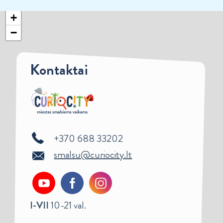
+
−
Kontaktai
+370 688 33202
smalsu@curiocity.lt
I-VII
10-21 val.