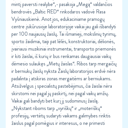
mintį paversti realybe“,- pasakoja „Megą“ valdančios
bendrovės „Baltic RED“ rinkodaros vadovė Rasa
Vyšniauskienė. Anot jos, edukaciniame pramogų
centre įsikūrusioje laboratorijoje vaikai jau gali išbandyti
per 100 naujausių žaislų. Tai išmanieji, mokslinių tyrimų,
sporto žaidimai, taip pat lėlės, konstruktoriai, dėlionės,
įvairiausi muzikiniai instrumentai, transporto priemonės
ir kiti žaislai, iš kurių ir bus renkamas daugiausiai vaikų
dėmesio sulaukęs „Metų žaislas“. Ribos tarp mergaičių
ir berniukų žaislų nyksta Žaislų laboratorijos erdvė nėra
padalinta į atskiras zonas mergaitėms ar berniukams.
Atsižvelgus į specialistų pastebėjimus, čia žaislai nėra
skirstomi nei pagal jų paskirtį, nei pagal vaikų amžių.
Vaikai gali bandyti bet kurį jį sudominusį žaislą.
„Nykstant riboms tarp „vyriškų“ ir „moteriškų“
profesijų, vertėtų sudaryti vaikams galimybes rinktis
žaislus pagal pomėgius ir interesus, o ne primesti