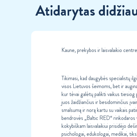
Atidarytas didžia
Kaune, prekybos ir laisvalaikio cent
Tikimasi, kad daugybės specialistų ilg
visos Lietuvos šeimoms, bet ir augin
kur tėvai galėtų palikti vaikus tiesio
juos žaidžiančius ir besidominčius įvai
smalsumą ir norą kartu su vaikais pat
bendrovės „Baltic RED“ rinkodaros va
kokybiškam laisvalaikiui prisidėjo deši
psichologai, edukologai, medikai, tik