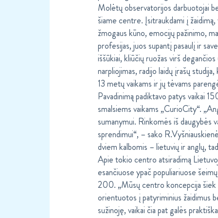
Molėtų observatorijos darbuotojai bei 
šiame centre. Įsitraukdami į žaidimą,
žmogaus kūno, emocijų pažinimo, maist
profesijas, juos supantį pasaulį ir s
iššūkiai, kliūčių ruožas virš degančio
narpliojimas, radijo laidų įrašų studija,
13 metų vaikams ir jų tėvams parengė
Pavadinimą padiktavo patys vaikai 15
smalsiems vaikams „CurioCity“. „Anglų
sumanymui. Rinkomės iš daugybės var
sprendimui“, – sako R.Vyšniauskienė.
dviem kalbomis – lietuvių ir anglų, t
Apie tokio centro atsiradimą Lietuvo
esančiuose ypač populiariuose šeimų 
200. „Mūsų centro koncepcija šiek tie
orientuotos į patyriminius žaidimus 
sužinoję, vaikai čia pat galės praktiš