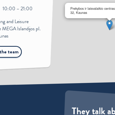
10:00 – 21:00
Prekybos ir laisvalaikio centra
32, Kaunas
ng and Leisure
 MEGA Islandijos pl.
unas
 the team
They talk a