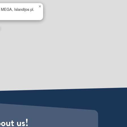
×
s MEGA, Islandijos pl.
bout us!