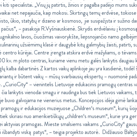
kiti specialistai. „Visų jų patirtis, žinios ir pagalba padėjo mums suk
 vaikai net nepajaučia, kaip mokosi. Skirtingų temų erdvėse, tokiose
o, ūkio, statybų ir dizaino ar kosmoso, jie susipažįsta ir sužino dau
ave pačius“, – pasakoja R.Vyšniauskienė. Skrydis erdvėlaiviu į kosmos
s ugnikalnio lavos, čiuožimas vaivorykšte, liepsnojančio namo gelbėjim
 kulinarinių užsiėmimų klasė ir daugybė kitų galimybių žaisti, patirti, suž
 centro kūrėjai. Centre įrengta atskira erdvė mažyliams, o tėvams
00 kv. m ploto centras, kuriame vienu metu galės lankytis daugiau
 kalba dabartinės Z kartos vaikų aplinkoje jau yra kasdienė, todėl ši
iantų ir būtent vaikų – mūsų svarbiausių ekspertų – nuomonė padarė
 „CurioCity“ – vienintelis Lietuvoje edukacinis pramogų centras vai
ad čia lankytis vienodai smagu ir naudinga bus tiek Lietuvos vaikams,
je buvo galvojama ne vienerius metus. Koncepcijos idėja gimė lank
pramogų ir edukacijos muziejuose „Children‘s museum“, kurių šioje
k skiriasi nuo amerikietiškųjų „children‘s museum“, kurie yra gerok
bei aktyvias pramogas. Mieste smalsiems vaikams „CurioCity“ gausu
kai išbandyti viską patys“, – teigia projekto autorė. Didžiausio Balt