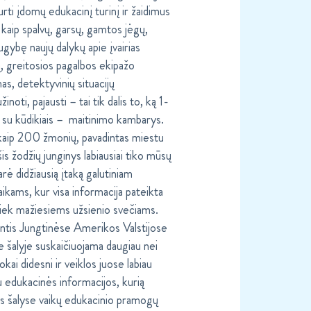
urti įdomų edukacinį turinį ir žaidimus
 kaip spalvų, garsų, gamtos jėgų,
gybę naujų dalykų apie įvairias
ą, greitosios pagalbos ekipažo
as, detektyvinių situacijų
inoti, pajausti – tai tik dalis to, ką 1-
 su kūdikiais – maitinimo kambarys.
 kaip 200 žmonių, pavadintas miestu
s žodžių junginys labiausiai tiko mūsų
 didžiausią įtaką galutiniam
kams, kur visa informacija pateikta
 tiek mažiesiems užsienio svečiams.
antis Jungtinėse Amerikos Valstijose
 šalyje suskaičiuojama daugiau nei
ai didesni ir veiklos juose labiau
 edukacinės informacijos, kurią
ijos šalyse vaikų edukacinio pramogų