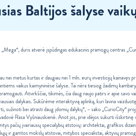
usias Baltijos šalyse vai
re „Mega“, duris atverė įspūdingas edukacinis pramogų centras „Cur
iau nei metus kurtas ir daugiau nei 1 mln. eurų investicijų kainavęs 
antiems vaikus kaimyninėse šalyse. Tai nėra tiesiog žaidimų kambary
g pramogauti. Atvirkščiai, tikimės, čia daug naujo patirs ir apie savo 
riausiais dalykais. Sukūrėme interaktyvią aplinką, kuri lavina vaizduot
irti, sužinoti bei atrasti daug įdomių dalykų“, – sako „CurioCity“ p
dovė Rasa Vyšniauskienė. Anot jos, prie idėjos sukurti išskirtinę 
mtys pačių įvairiausių specialybių atstovų: architektai, grafikos dizain
sliųjų ir gamtos mokslų atstovai, mitybos specialistai, aktyvių pramo