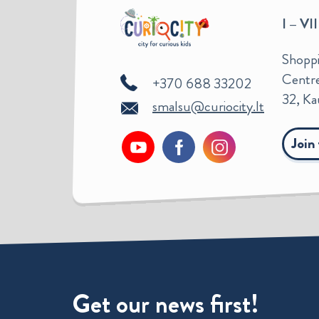
I – VII
Shoppi
Centre
+370 688 33202
32, Ka
smalsu@curiocity.lt
Join
Get our news first!