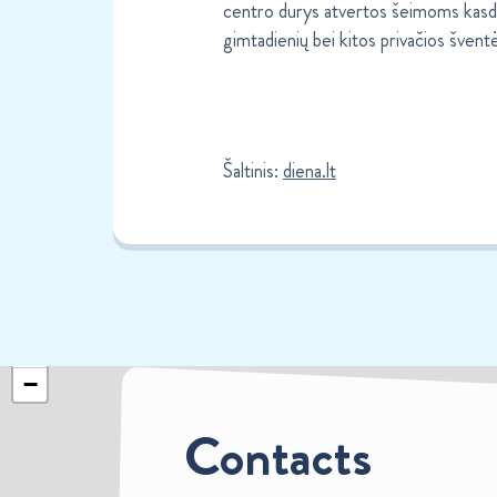
centro durys atvertos šeimoms kasdi
gimtadienių bei kitos privačios šventė
Šaltinis:
diena.lt
+
−
Contacts