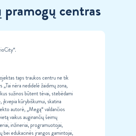
kų pramogų centras
ioCity“.
projektas taps traukos centru ne tik
s „Tai nėra nedidelė žaidimų zona,
vaikus sužinos būtent tėvai, stebėdami
ę, įkvepia kūrybiškumui, skatina
rojekto autorė, „Megą“ valdančios
vietą vaikus auginančių šeimų
eriai, inžineriai, programuotojai,
gų bei edukacinės įrangos gamintojai,