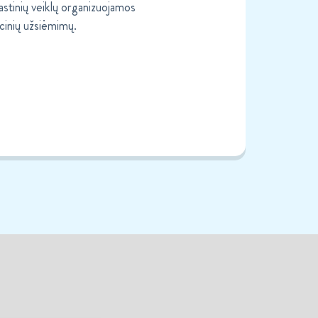
stinių veiklų organizuojamos
acinių užsiėmimų.