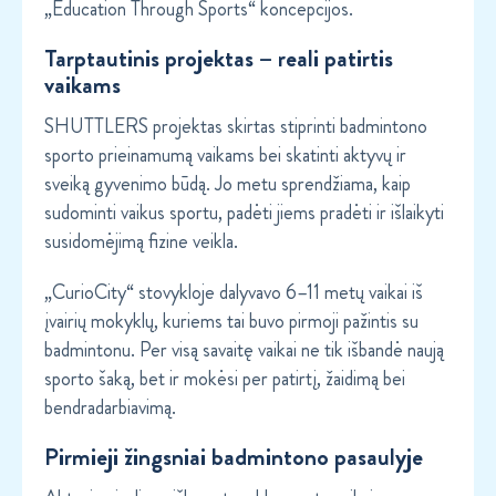
„Education Through Sports“ koncepcijos.
Tarptautinis projektas – reali patirtis
vaikams
SHUTTLERS projektas skirtas stiprinti badmintono
sporto prieinamumą vaikams bei skatinti aktyvų ir
sveiką gyvenimo būdą. Jo metu sprendžiama, kaip
sudominti vaikus sportu, padėti jiems pradėti ir išlaikyti
susidomėjimą fizine veikla.
„CurioCity“ stovykloje dalyvavo 6–11 metų vaikai iš
įvairių mokyklų, kuriems tai buvo pirmoji pažintis su
badmintonu. Per visą savaitę vaikai ne tik išbandė naują
sporto šaką, bet ir mokėsi per patirtį, žaidimą bei
bendradarbiavimą.
Pirmieji žingsniai badmintono pasaulyje