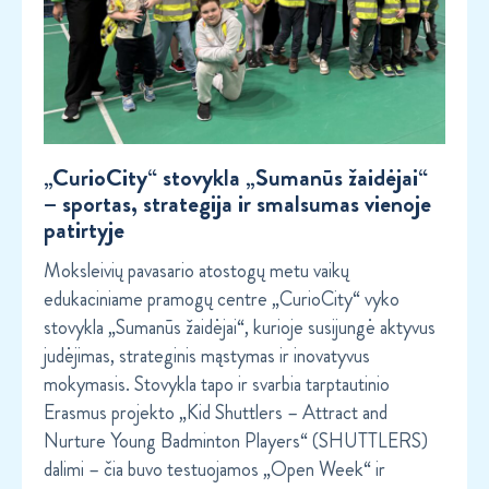
„CurioCity“ stovykla „Sumanūs žaidėjai“
– sportas, strategija ir smalsumas vienoje
patirtyje
Moksleivių pavasario atostogų metu vaikų
edukaciniame pramogų centre „CurioCity“ vyko
stovykla „Sumanūs žaidėjai“, kurioje susijungė aktyvus
judėjimas, strateginis mąstymas ir inovatyvus
mokymasis. Stovykla tapo ir svarbia tarptautinio
Erasmus projekto „Kid Shuttlers – Attract and
Nurture Young Badminton Players“ (SHUTTLERS)
dalimi – čia buvo testuojamos „Open Week“ ir