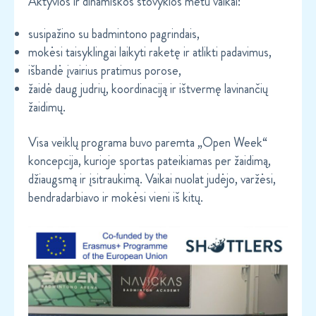
Aktyvios ir dinamiškos stovyklos metu vaikai:
susipažino su badmintono pagrindais,
mokėsi taisyklingai laikyti raketę ir atlikti padavimus,
išbandė įvairius pratimus porose,
žaidė daug judrių, koordinaciją ir ištvermę lavinančių
žaidimų.
Visa veiklų programa buvo paremta „Open Week“
koncepcija, kurioje sportas pateikiamas per žaidimą,
džiaugsmą ir įsitraukimą. Vaikai nuolat judėjo, varžėsi,
bendradarbiavo ir mokėsi vieni iš kitų.