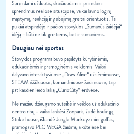
Spręsdami užduotis, skaičiuodami ir priimdami
sprendimus realiose situacijose, vaikai lavino loginį
mąstymą, reakciją ir gebėjimą greitai orientuotis. Tai
puikiai atspindėjo ir pačios stovyklos „Sumanūs žaidėjai“
idėją – būti ne tik greitiems, bet ir sumaniems.
Daugiau nei sportas
Stovyklos programa buvo papildyta kūrybinėmis,
edukacinėmis ir pramoginėmis veiklomis. Vaikai
dalyvavo interaktyviuose „Draw Alive“ užsiėmimuose,
STEAM iššūkiuose, komandiniuose žaidimuose, taip
pat kasdien leido laiką „CurioCity“ erdvėse.
Ne mažiau džiaugsmo suteikė ir veiklos už edukacinio
centro ribų – vaikai lankėsi
Zoopark
, žaidė boulingą
Strike house
, išbandė
Jungle Monkeyz mini golfas
,
pramogavo PLC MEGA žaidimų aikštelėse bei