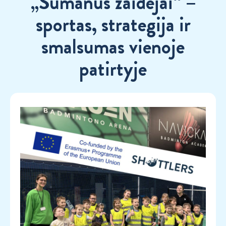
„Sumanūs žaidėjai“ –
sportas, strategija ir
smalsumas vienoje
patirtyje