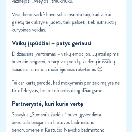
važinėjosi „Megos“ traukinuku.
Visa dienotvarkė buvo subalansuota taip, kad vaikai
galėtų tiek aktyviai judėti, tiek pailsėti, tiek įsitraukti į
kūrybines veiklas.
Vaikų įspūdžiai – patys geriausi
Didžiausias įvertinimas – vaikų emocijos. Jų atsiliepimai
buvo itin teigiami, o tarp visų veiklų, žaidimų ir iššūkių
labiausiai įsiminė… mušinėjimasis raketėmis 😊
Tai dar kartą parodė, kad mokymasis per žaidimą yra ne
tik efektyvus, bet ir teikiantis daug džiaugsmo.
Partnerystė, kuri kuria vertę
Stovykla „Sumanūs žaidėjai“ buvo įgyvendinta
bendradarbiaujant su Lietuvos badmintono
bendruomene ir Kęstučio Navicko badmintono