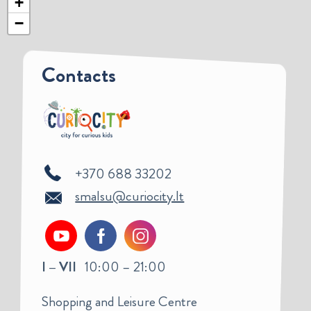
+
−
Contacts
+370 688 33202
smalsu@curiocity.lt
I – VII
10:00 – 21:00
Shopping and Leisure Centre