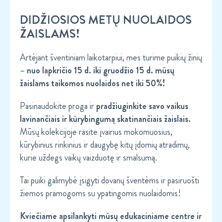
DIDŽIOSIOS METŲ NUOLAIDOS
ŽAISLAMS!
Artėjant šventiniam laikotarpiui, mes turime puikių žinių
–
nuo lapkričio 15 d. iki gruodžio 15 d. mūsų
žaislams taikomos nuolaidos net iki 50%!
Pasinaudokite proga ir
pradžiuginkite savo vaikus
lavinančiais ir kūrybingumą skatinančiais žaislais.
Mūsų kolekcijoje rasite įvairius mokomuosius,
kūrybinius rinkinius ir daugybę kitų įdomių atradimų,
kurie uždegs vaikų vaizduotę ir smalsumą.
Tai puiki galimybė įsigyti dovanų šventėms ir pasiruošti
žiemos pramogoms su ypatingomis nuolaidomis!
Kviečiame apsilankyti mūsų edukaciniame centre ir