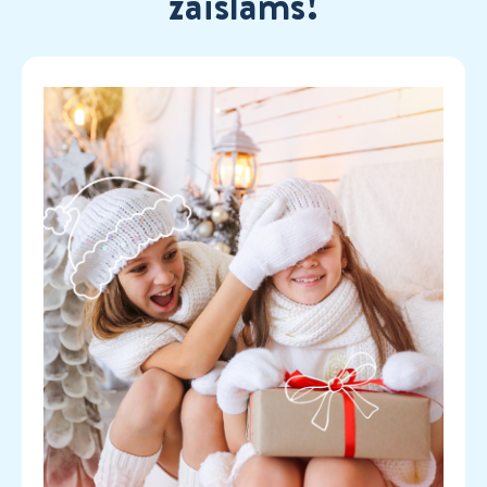
žaislams!